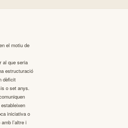
en el motiu de
r al que seria
una estructuració
 dèficit
is o set anys.
s comuniquen
 estableixen
a iniciativa o
 amb l’altre i