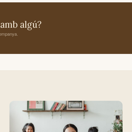
 amb algú?
acompanya.