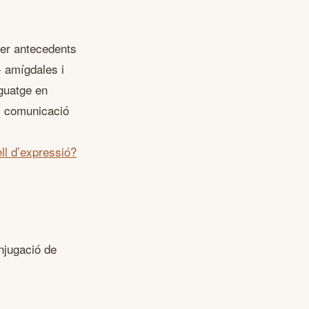
ser antecedents
- amígdales i
nguatge en
 i comunicació
ll d’expressió?
onjugació de