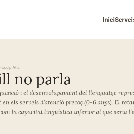
Inici
Servei
Main
navigati
Equip Atia
ll no parla
dquisició i el desenvolupament del llenguatge repr
en els serveis d’atenció precoç (0-6 anys). El reta
om la capacitat lingüística inferior al que seria l’