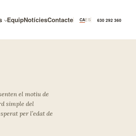
s
Equip
Notícies
Contacte
630 292 360
on
esenten el motiu de
rd simple del
esperat per l’edat de