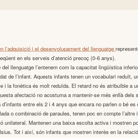
 en l’adquisició i el desenvolupament del llenguatge
represent
eqüent en els serveis d’atenció precoç (0-6 anys).
 del llenguatge l’entenem com la capacitat lingüística inferio
edat de l’infant. Aquests infants tenen un vocabulari reduït, 
e i la fonètica és molt reduïda. El retard no és atribuïble a un
 aquesta afectació no acostuma a mantenir-se més enllà dels s
a d’infants entre els 2 i 4 anys que encara no parlen o bé e
lada o combinació de paraules, tenen poc en compte l’altre i
 unilateral. Mantenen una baixa escolta activa i mostren poc
ius. Tot i així, són infants que mostren interès en la relació