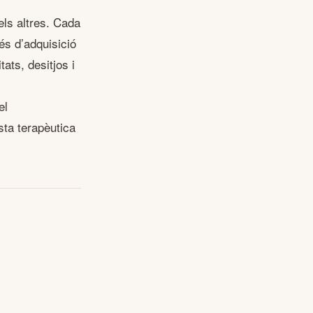
els altres. Cada
és d’adquisició
ats, desitjos i
el
sta terapèutica