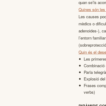
quan se’ls acom
Quines són les 
Les causes pod
mèdics o dificu
adenoides-), ca
l’entorn famili
(sobreprotecció
Quin és el dese
Les primeres
Combinació d
Parla telegr
Explosió del
Frases compl
verbs)