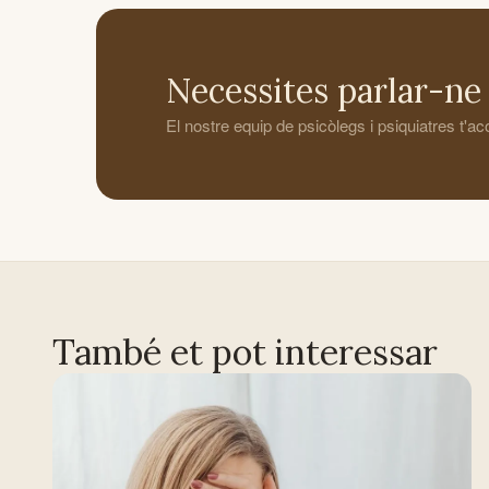
Necessites parlar-ne
El nostre equip de psicòlegs i psiquiatres t'
També et pot interessar