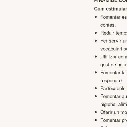
PIRÀMIDE CO
Com estimular
Fomentar est
contes.
Reduir temps
Fer servir u
vocabulari s
Utilitzar co
gest de hola
Fomentar la 
respondre
Parteix dels
Fomentar aut
higiene, ali
Oferir un mod
Fomentar pr