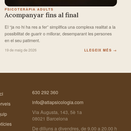
PSICOTERÀPIA ADULTS
Acompanyar fins al final
El “ja no hi ha res a fer” simplifica una complexa realitat a la
possibilitat de guarir o millorar, desemparant les persones
en el seu patiment.
19 de maig de 2026
LLEGEIX MÉS
→
630 292 360
ci
info@atiapsicologia.com
rveis
Via Augusta, 143, 5è 1a
uip
08021 Barcelona
tícies
De dilluns a divendres, de 9.00 a 20.00 h