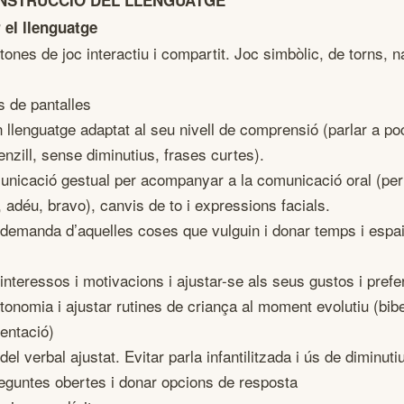
NSTRUCCIÓ DEL LLENGUATGE
 el llenguatge
ones de joc interactiu i compartit. Joc simbòlic, de torns, n
 de pantalles
n llenguatge adaptat al seu nivell de comprensió (parlar a po
enzill, sense diminutius, frases curtes).
municació gestual per acompanyar a la comunicació oral (per
, adéu, bravo), canvis de to i expressions facials.
demanda d’aquelles coses que vulguin i donar temps i espai 
 interessos i motivacions i ajustar-se als seus gustos i pref
onomia i ajustar rutines de criança al moment evolutiu (bib
mentació)
el verbal ajustat. Evitar parla infantilitzada i ús de diminuti
eguntes obertes i donar opcions de resposta