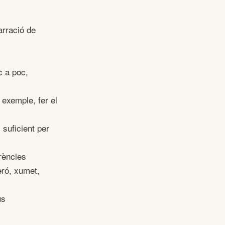
arració de
c a poc,
 exemple, fer el
suficient per
erències
eró, xumet,
us