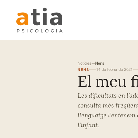
Skip
to
main
content
Notícies
→
Nens
14 de febrer de 2021
NENS
El meu fi
Les dificultats en l’a
consulta més freqüent 
llenguatge l’entenem c
l’infant.