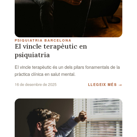
PSIQUIATRIA BARCELONA
El vincle terapèutic en
psiquiatria
El vincle terapèutic és un dels pilars fonamentals de la
pràctica clínica en salut mental.
16 de desembre de 2025
LLEGEIX MÉS
→