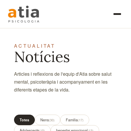
Skip
Psicoteràpia individual
Exploració diagnòstica
to
Teràpia de parella
Intervenció en la prime
main
Teràpia familiar
Psicoteràpia de nens i
content
Teràpia de grup
Assessorament familiar
Psicoteràpia de grup
ACTUALITAT
Atenció a la dona
Notícies
Atenció a la vellesa
Articles i reflexions de l'equip d'Atia sobre salut
mental, psicoteràpia i acompanyament en les
diferents etapes de la vida.
Totes
Nens
Familia
(30)
(17)
Adolescents
benestar emocional
(15)
(13)