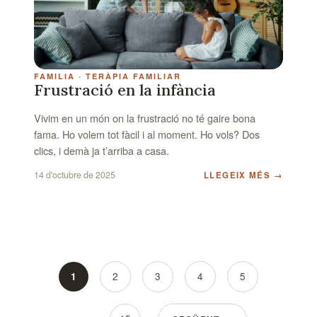
FAMILIA
TERÀPIA FAMILIAR
Frustració en la infància
Vivim en un món on la frustració no té gaire bona
fama. Ho volem tot fàcil i al moment. Ho vols? Dos
clics, i demà ja t’arriba a casa.
14 d'octubre de 2025
LLEGEIX MÉS
→
1
2
3
4
5
Pagination