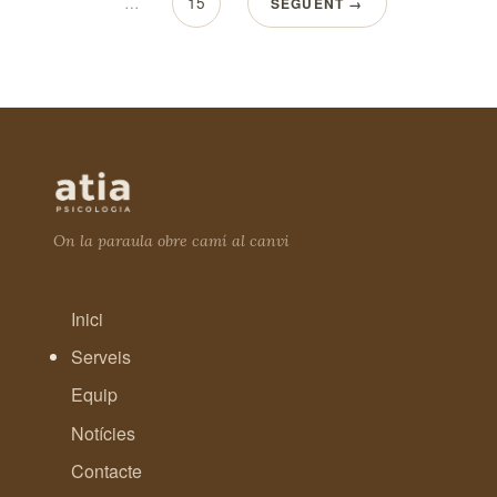
…
15
SEGÜENT →
On la paraula obre camí al canvi
Inici
Serveis
Equip
Notícies
Contacte