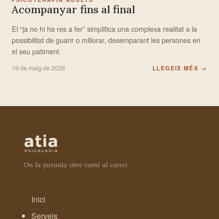
Acompanyar fins al final
El “ja no hi ha res a fer” simplifica una complexa realitat a la
possibilitat de guarir o millorar, desemparant les persones en
el seu patiment.
19 de maig de 2026
LLEGEIX MÉS
→
On la paraula obre camí al canvi
Inici
Serveis