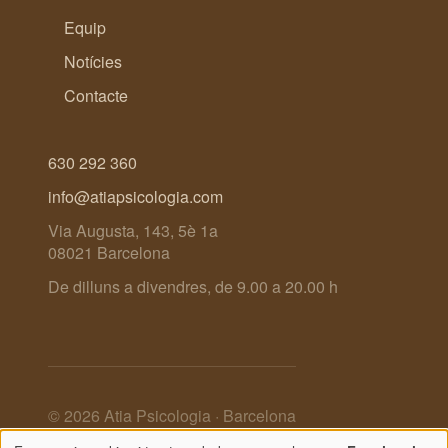
Equip
Notícies
Contacte
630 292 360
info@atiapsicologia.com
Via Augusta, 143, 5è 1a
08021 Barcelona
De dilluns a divendres, de 9.00 a 20.00 h
© 2026 Atia Psicologia · Barcelona