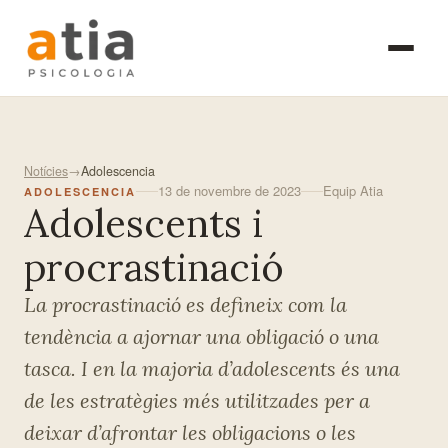
Skip
Psicoteràpia individual
Exploració diagnòstica
to
Teràpia de parella
Intervenció en la prime
main
Teràpia familiar
Psicoteràpia de nens i
content
Teràpia de grup
Assessorament familiar
Psicoteràpia de grup
Atenció a la dona
Notícies
→
Adolescencia
Atenció a la vellesa
13 de novembre de 2023
Equip Atia
ADOLESCENCIA
Adolescents i
procrastinació
La procrastinació es defineix com la
tendència a ajornar una obligació o una
tasca. I en la majoria d’adolescents és una
de les estratègies més utilitzades per a
deixar d’afrontar les obligacions o les