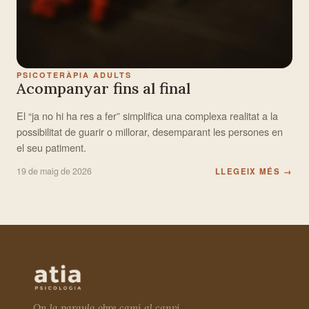
PSICOTERÀPIA ADULTS
Acompanyar fins al final
El “ja no hi ha res a fer” simplifica una complexa realitat a la
possibilitat de guarir o millorar, desemparant les persones en
el seu patiment.
19 de maig de 2026
LLEGEIX MÉS
→
On la paraula obre camí al canvi