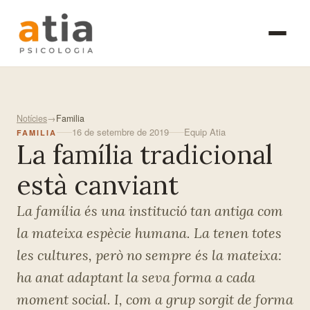
Skip
Psicoteràpia individual
Exploració diagnòstica
to
Teràpia de parella
Intervenció en la prime
main
Teràpia familiar
Psicoteràpia de nens i
content
Teràpia de grup
Assessorament familiar
Psicoteràpia de grup
Atenció a la dona
Notícies
→
Familia
Atenció a la vellesa
16 de setembre de 2019
Equip Atia
FAMILIA
La família tradicional
està canviant
La família és una institució tan antiga com
la mateixa espècie humana. La tenen totes
les cultures, però no sempre és la mateixa:
ha anat adaptant la seva forma a cada
moment social. I, com a grup sorgit de forma