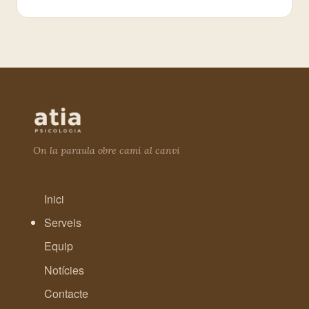
On la paraula obre camí al canvi
Inici
Serveis
Equip
Notícies
Contacte